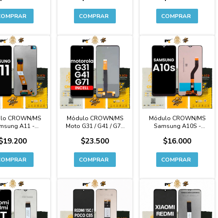
lo CROWN/MS
Módulo CROWN/MS
Módulo CROWN/MS
msung A11 -
Moto G31 / G41 / G71
Samsung A10S -
idad Original
5G - Incell Premium
Calidad Original
$19.200
$23.500
$16.000