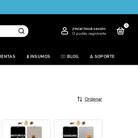
0
¡Hola!
Iniciá sesión
O podés registrarte
MIENTAS
💉INSUMOS
✍🏻 BLOG
⚠️ SOPORTE
Ordenar