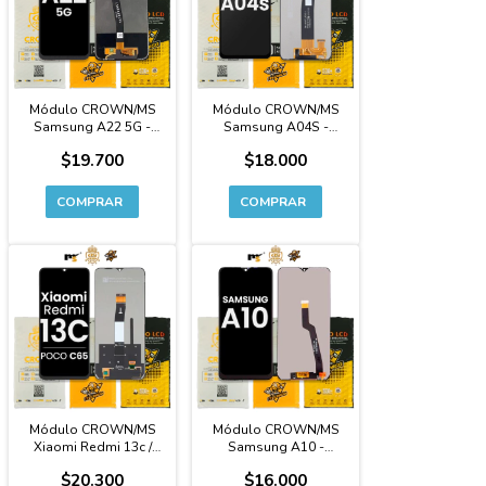
Módulo CROWN/MS
Módulo CROWN/MS
Samsung A22 5G -
Samsung A04S -
Calidad Original
Calidad Original
$19.700
$18.000
Módulo CROWN/MS
Módulo CROWN/MS
Xiaomi Redmi 13c /
Samsung A10 -
Poco C65 - Calidad
Calidad Original
$20.300
$16.000
Original