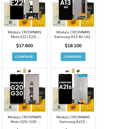
Módulo CROWN/MS
Módulo CROWN/MS
Moto E22 / E22I -
Samsung A13 4G / A23
Calidad Original
4G / A23 5G - Calidad
$17.600
$18.100
Original
Módulo CROWN/MS
Módulo CROWN/MS
Moto G20 / G30 -
Samsung A21S -
Calidad Original
Calidad Original