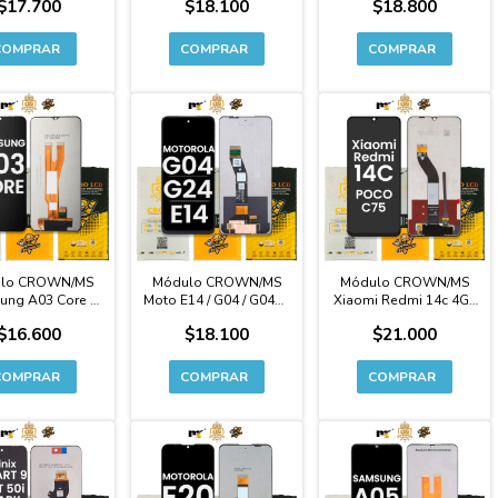
$17.700
$18.100
$18.800
Original
lo CROWN/MS
Módulo CROWN/MS
Módulo CROWN/MS
ng A03 Core -
Moto E14 / G04 / G04S /
Xiaomi Redmi 14c 4G /
idad Original
G24 / G24 Power -
Poco C75 - Calidad
$16.600
$18.100
$21.000
Calidad Original
Original