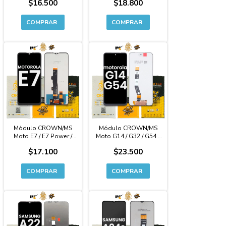
$16.500
$18.800
Módulo CROWN/MS
Módulo CROWN/MS
Moto E7 / E7 Power /
Moto G14 / G32 / G54 -
E7I Power - Calidad
Calidad Original
$17.100
$23.500
Original