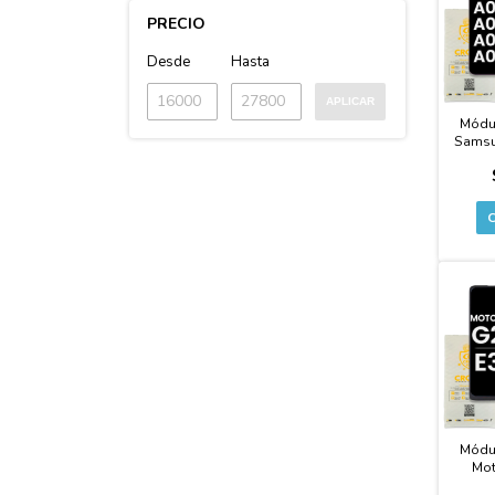
PRECIO
Desde
Hasta
APLICAR
Módu
Samsu
A03S /
Módu
Mot
Cal