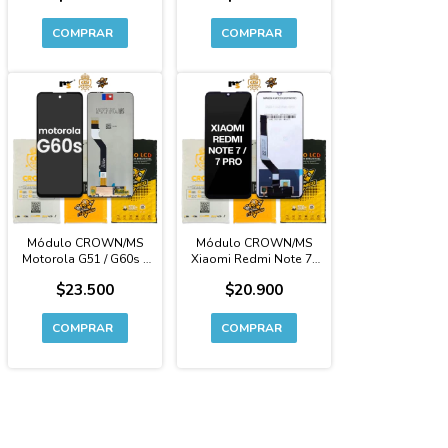
Módulo CROWN/MS
Módulo CROWN/MS
Motorola G51 / G60s -
Xiaomi Redmi Note 7 /
Calidad Original
7 Pro - Calidad
$23.500
$20.900
Original