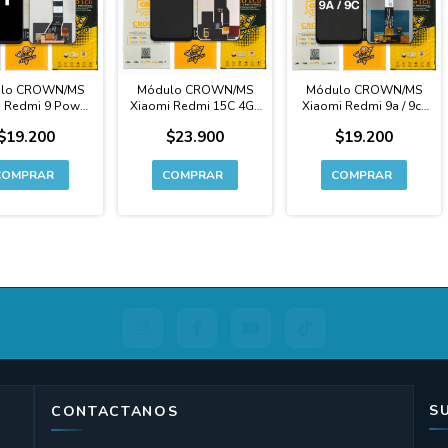
lo CROWN/MS
Módulo CROWN/MS
Módulo CROWN/MS
 Redmi 9 Power
Xiaomi Redmi 15C 4G /
Xiaomi Redmi 9a / 9c /
mi 9t - Calidad
POCO C85 4G -
9at - Calidad Original
$19.200
$23.900
$19.200
Original
Calidad Original
S
CONTACTANOS