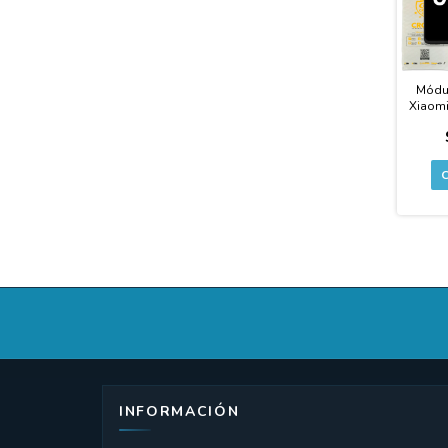
Módu
Xiaomi
/ Red
INFORMACIÓN