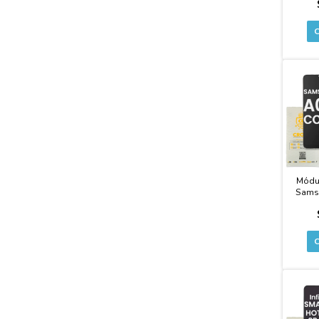
Módu
Samsu
Cal