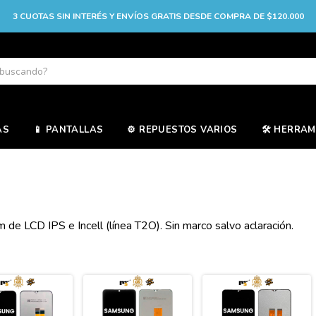
3 CUOTAS SIN INTERÉS Y ENVÍOS GRATIS DESDE COMPRA DE $120.000
AS
📱 PANTALLAS
⚙️ REPUESTOS VARIOS
🛠️ HERRA
e LCD IPS e Incell (línea T2O). Sin marco salvo aclaración.