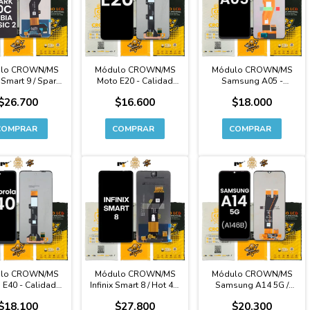
lo CROWN/MS
Módulo CROWN/MS
Módulo CROWN/MS
x Smart 9 / Spark
Moto E20 - Calidad
Samsung A05 -
 Hot 50i / Nubia
Original
Calidad Original
$26.700
$16.600
$18.000
c 2 - Calidad
Original
lo CROWN/MS
Módulo CROWN/MS
Módulo CROWN/MS
 E40 - Calidad
Infinix Smart 8 / Hot 40i
Samsung A14 5G /
Original
/ Spark 20 / Spark 20c -
A146B - Calidad
$18.100
$27.800
$20.300
Calidad Original
Original