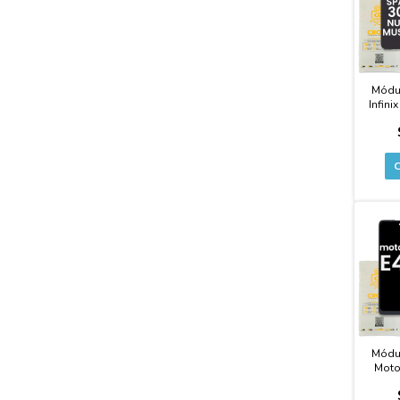
Módu
Infini
30c /
Musi
Módu
Moto