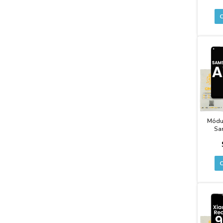
Módu
Sa
Cal