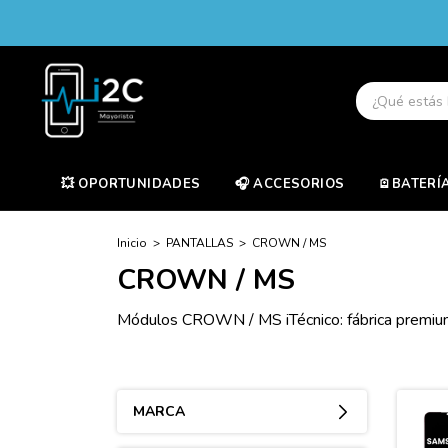
💥 OPORTUNIDADES
🎧 ACCESORIOS
🪫BATERÍ
Inicio
>
PANTALLAS
>
CROWN / MS
CROWN / MS
Módulos CROWN / MS iTécnico: fábrica premium d
MARCA