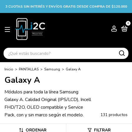
3 CUOTAS SIN INTERÉS Y ENVÍOS GRATIS DESDE COMPRA DE $120.000
0
Inicio
>
PANTALLAS
>
Samsung
>
Galaxy A
Galaxy A
Módulos para toda la línea Samsung
Galaxy A. Calidad Original (IPS/LCD), Incell
FHD/T2O, OLED compatible y Service
Pack, con y sin marco según el modelo.
131 productos
ORDENAR
FILTRAR