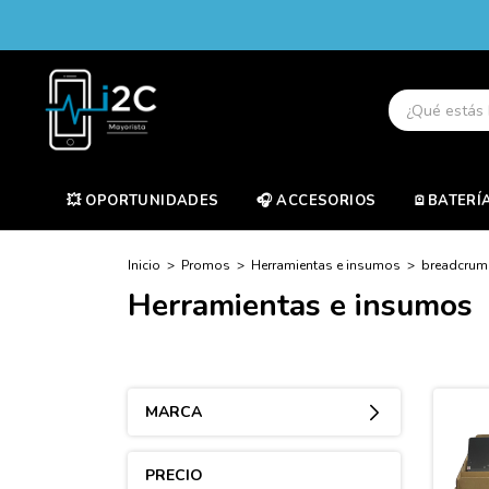
💥 OPORTUNIDADES
🎧 ACCESORIOS
🪫BATERÍ
Inicio
>
Promos
>
Herramientas e insumos
>
breadcrum
Herramientas e insumos
MARCA
PRECIO