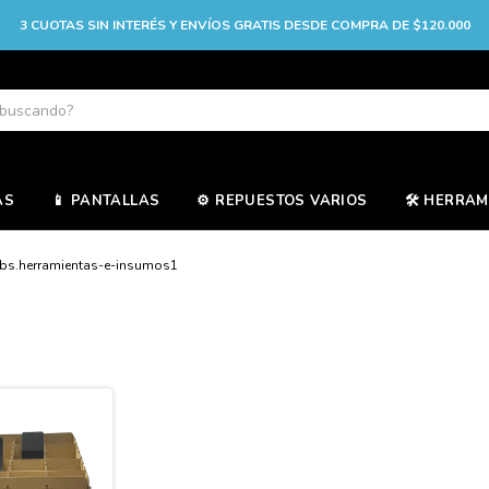
3 CUOTAS SIN INTERÉS Y ENVÍOS GRATIS DESDE COMPRA DE $120.000
AS
📱 PANTALLAS
⚙️ REPUESTOS VARIOS
🛠️ HERRA
bs.herramientas-e-insumos1