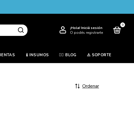
0
¡Hola!
Iniciá sesión
O podés registrarte
MIENTAS
💉INSUMOS
✍🏻 BLOG
⚠️ SOPORTE
Ordenar