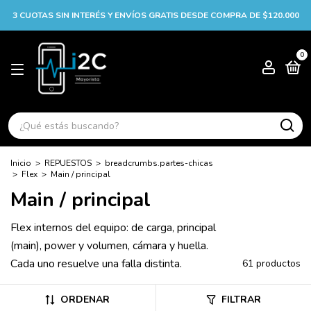
3 CUOTAS SIN INTERÉS Y ENVÍOS GRATIS DESDE COMPRA DE $120.000
0
Inicio
>
REPUESTOS
>
breadcrumbs.partes-chicas
>
Flex
>
Main / principal
Main / principal
Flex internos del equipo: de carga, principal
(main), power y volumen, cámara y huella.
Cada uno resuelve una falla distinta.
61 productos
ORDENAR
FILTRAR